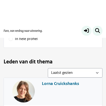
Werkwijzen en wegwijzen
Meer
Vind leden
Selection
Op naam
Op expertise
In hele profiel
Leden van dit thema
Lorna Cruickshanks