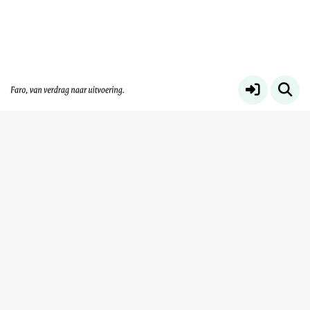
Thema's Faro Uitvoeringsagenda
Meer
Service & help
Sneltoetsen