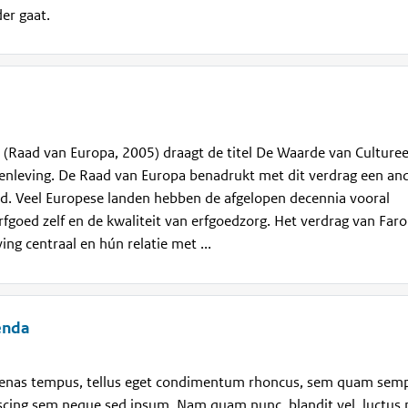
er gaat.
 (Raad van Europa, 2005) draagt de titel De Waarde van Culturee
enleving. De Raad van Europa benadrukt met dit verdrag een an
ed. Veel Europese landen hebben de afgelopen decennia vooral
rfgoed zelf en de kwaliteit van erfgoedzorg. Het verdrag van Faro
ng centraal en hún relatie met ...
enda
enas tempus, tellus eget condimentum rhoncus, sem quam sem
piscing sem neque sed ipsum. Nam quam nunc, blandit vel, luctus 