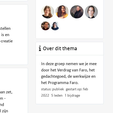
tellen
 is en
-creatie
Over dit thema
In deze groep nemen we je mee
door het Verdrag van Faro, het
gedachtegoed, de werkwijze en
het Programma Faro.
status: publiek
gestart op: feb
aan zet,
2022
5 leden
1 bijdrage
en -
and
 zijn