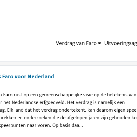
dlijn
van het thema
Leden
nceptvisie
ssen
1
4874
taat verwoord wat de betekenis van het Verdrag van Faro is voor 
ld. Deze tekst is werk in uitvoering. Reacties zijn dan ook zeke
Verdrag van Faro
Uitvoeringsa
s Faro voor Nederland
 Faro rust op een gemeenschappelijke visie op de betekenis van
r het Nederlandse erfgoedveld. Het verdrag is namelijk een
g. Elk land dat het verdrag ondertekent, kan daarom eigen spe
prekken en onderzoeken die de afgelopen jaren zijn gehouden 
speerpunten naar voren. Op basis daa...