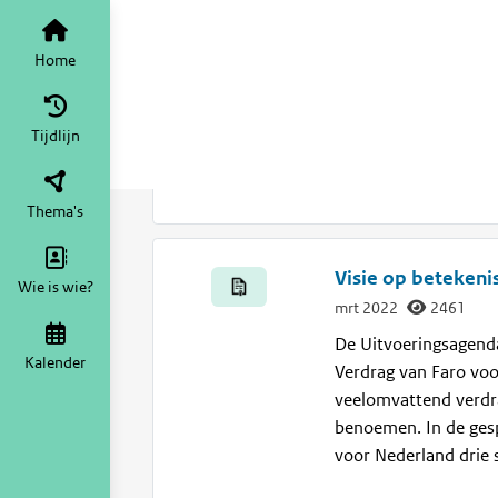
Info | Verdrag van Faro
Home
Tij
Reageer op de co
Home
mrt 2022
Machteld Lin
In de conceptvisie s
Tijdlijn
Nederlandse erfgoedve
welkom.
Thema's
Visie op betekeni
Wie is wie?
mrt 2022
2461
De Uitvoeringsagenda
Kalender
Verdrag van Faro voo
veelomvattend verdra
benoemen. In de ges
voor Nederland drie 