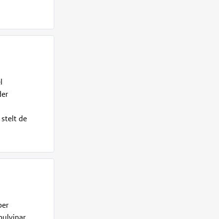
l
der
 stelt de
per
pulvinar,