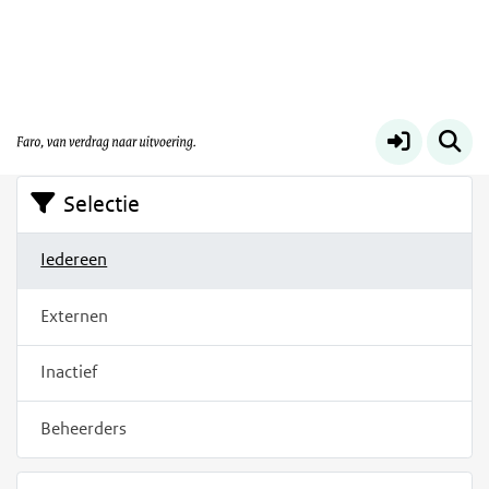
Filters
Op deze pagina vindt u een overzicht van de mensen
die zich op dit platform geregistreerd hebben.
Selectie
Iedereen
Externen
Inactief
Beheerders