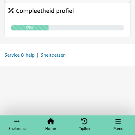
Compleetheid profiel
33%
Service & help
Sneltoetsen
Snelmenu
Home
Tijdlijn
Menu