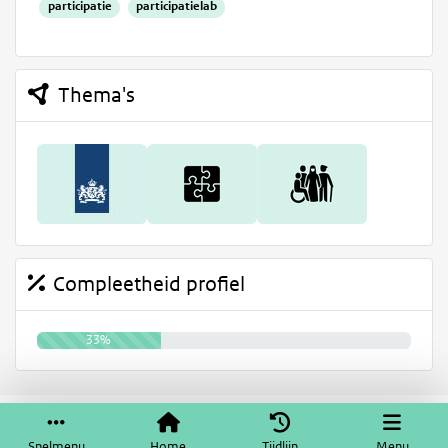
participatie
participatielab
Thema's
Compleetheid profiel
33%
Service & help
Sneltoetsen
Snelmenu
Home
Tijdlijn
Menu