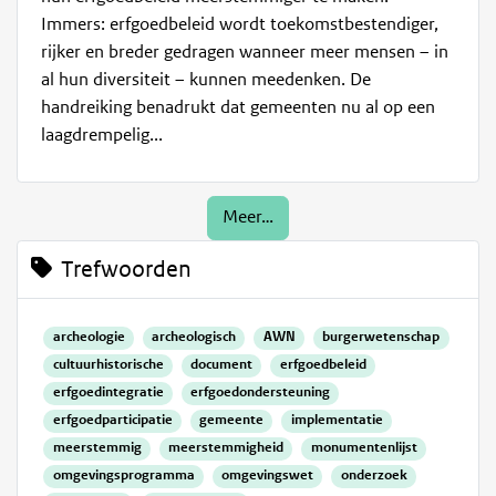
Immers: erfgoedbeleid wordt toekomstbestendiger,
rijker en breder gedragen wanneer meer mensen – in
al hun diversiteit – kunnen meedenken. De
handreiking benadrukt dat gemeenten nu al op een
laagdrempelig...
Meer…
Trefwoorden
archeologie
archeologisch
AWN
burgerwetenschap
cultuurhistorische
document
erfgoedbeleid
erfgoedintegratie
erfgoedondersteuning
erfgoedparticipatie
gemeente
implementatie
meerstemmig
meerstemmigheid
monumentenlijst
omgevingsprogramma
omgevingswet
onderzoek