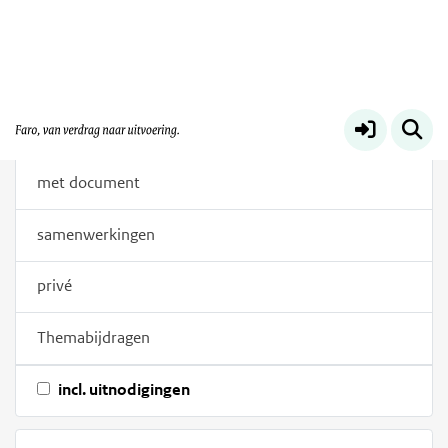
Filters
trefwoorden
Bijdragen
alles
met document
samenwerkingen
privé
Themabijdragen
incl. uitnodigingen