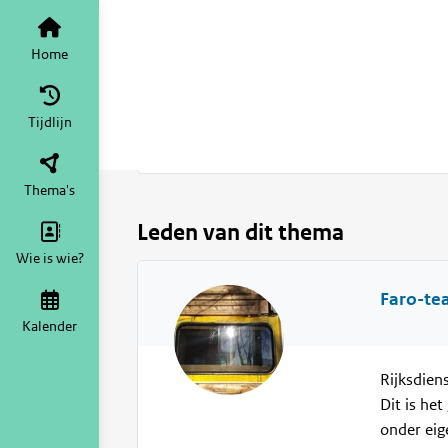
Voor iedereen
Tijdlijn
van het the
Vind leden
Home
Tijdlijn
Selection
Op naam
Op expertise
Thema's
Leden van dit thema
Wie is wie?
Faro-te
Kalender
Rijksdien
Dit is he
onder eig