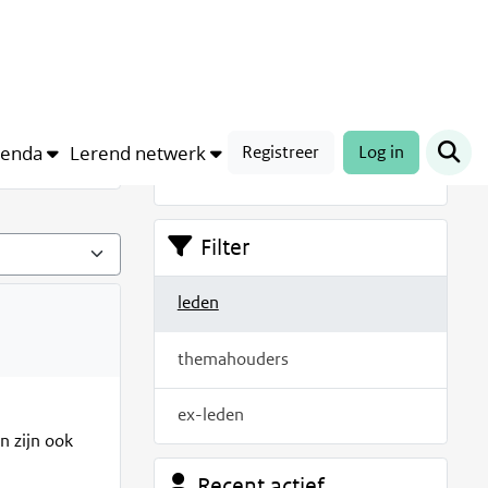
Voor iedereen
genda
Lerend netwerk
Registreer
Log in
Filter
leden
themahouders
ex-leden
n zijn ook
Recent actief