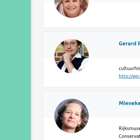
Gerard 
cultuurhi
http://ge
Mieneke
Rijksmus
Conservat