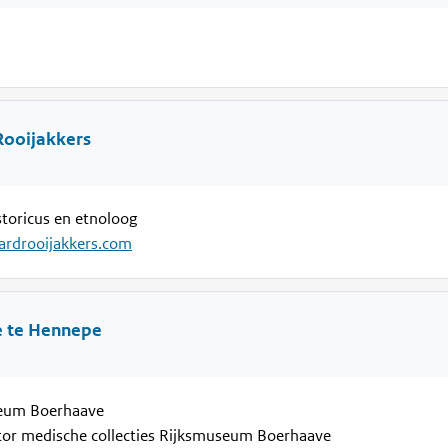
Rooijakkers
storicus en etnoloog
rardrooijakkers.com
 te Hennepe
eum Boerhaave
or medische collecties Rijksmuseum Boerhaave