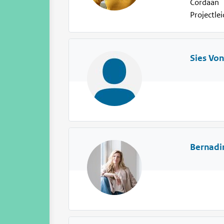
Cordaan
Projectle
Sies Vo
Bernadi