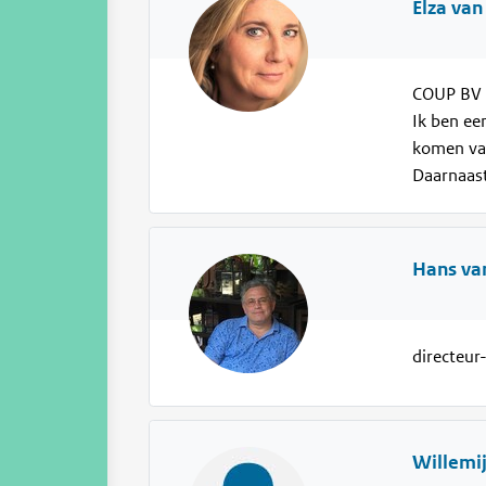
Elza van
COUP BV 
Ik ben ee
komen va
Daarnaast
Hans va
directeur
Willemi