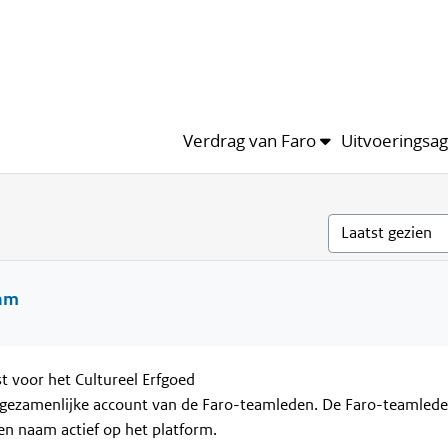
ma
Leden
Kalender
van het thema
In hele profiel
Verdrag van Faro
Uitvoeringsa
am
st voor het Cultureel Erfgoed
t gezamenlijke account van de Faro-teamleden. De Faro-teamlede
en naam actief op het platform.