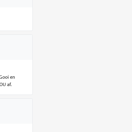
 Gooi en
OU af.