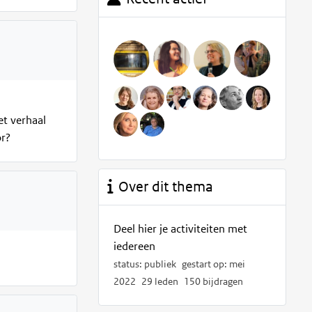
et verhaal
or?
Over dit thema
Deel hier je activiteiten met
iedereen
status: publiek
gestart op: mei
2022
29 leden
150 bijdragen