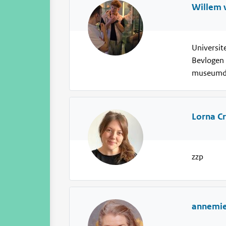
Willem 
Universi
Bevlogen 
museumd
Lorna C
zzp
annemie