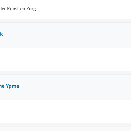
ider Kunst en Zorg
nk
ne Ypma