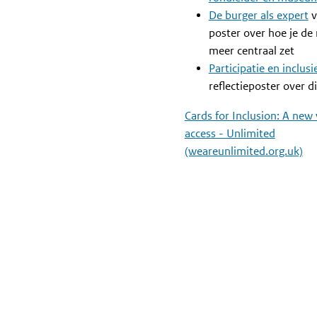
De burger als expert
v
poster over hoe je d
meer centraal zet
Participatie en inclus
reflectieposter over d
Cards for Inclusion: A new
access - Unlimited
(weareunlimited.org.uk)