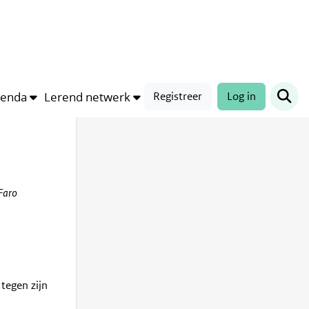
genda
Lerend netwerk
Registreer
Log in
Faro
tegen zijn