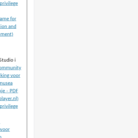
privilege
game for
ion and
pment)
Studio i
community
iking voor
 musea
je - PDF
layer.nl)
privilege
.
 voor
m