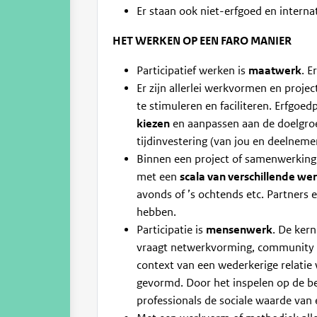
Er staan ook niet-erfgoed en internat
HET WERKEN OP EEN FARO MANIER
Participatief werken is
maatwerk
. E
Er zijn allerlei werkvormen en proje
te stimuleren en faciliteren. Erfgoe
kiezen
en aanpassen aan de doelgroep,
tijdinvestering (van jou en deelnemer
Binnen een project of samenwerkin
met een
scala van verschillende we
avonds of ’s ochtends etc. Partners 
hebben.
Participatie is
mensenwerk
. De kern
vraagt netwerkvorming, community 
context van een wederkerige relatie
gevormd. Door het inspelen op de be
professionals de sociale waarde van 