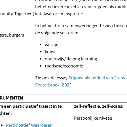
het effectievere inzetten van erfgoed als middel
munity Together )
katalysator en inspiratie.
In het veld zijn samenwerkingen te zien tusse
de volgende sectoren:
igers, burgers
welzijn
kunst
onderwijs/lifelong learning
toerisme/economie
Zie ook de essay
Erfgoed als middel van Frans
Soeterbroek, 2021
TRUMENTEN
m een participatief traject in te
zelf-reflectie, zelf-scans:
ichten:
Persoonlijke niveau
Participatief Waarderen