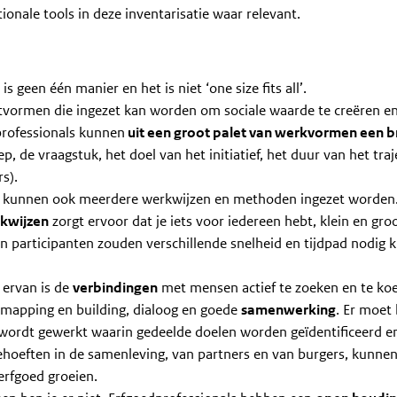
ionale tools in deze inventarisatie waar relevant.
r is geen één manier en het is niet ‘one size fits all’.
ctvormen die ingezet kan worden om sociale waarde te creëren en
dprofessionals kunnen
uit een groot palet van werkvormen een b
 de vraagstuk, het doel van het initiatief, het duur van het traj
s).
g kunnen ook meerdere werkwijzen en methoden ingezet worden
rkwijzen
zorgt ervoor dat je iets voor iedereen hebt, klein en groo
en participanten zouden verschillende snelheid en tijdpad nodig
 ervan is de
verbindingen
met mensen actief te zoeken en te koe
mapping en building, dialoog en goede
samenwerking
. Er moet
 wordt gewerkt waarin gedeelde doelen worden geïdentificeerd e
hoeften in de samenleving, van partners en van burgers, kunne
erfgoed groeien.