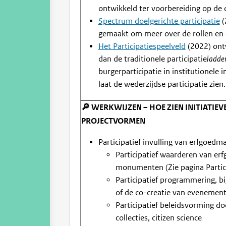
ontwikkeld ter voorbereiding op de
Spectrum doelgerichte participatie
(
gemaakt om meer over de rollen en er
Het Participatiespeelveld
(2022) ont
dan de traditionele participatie
ladde
burgerparticipatie in institutionele i
laat de wederzijdse participatie zien.
🔎 WERKWIJZEN – HOE ZIEN INITIATIEV
PROJECTVORMEN
Participatief invulling van erfgoed
Participatief waarderen van erf
monumenten (Zie pagina Partic
Participatief programmering, b
of de co-creatie van evenement
Participatief beleidsvorming d
collecties, citizen science