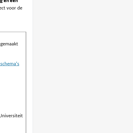
g en een
ect voor de
k gemaakt
n schema’s
niversiteit