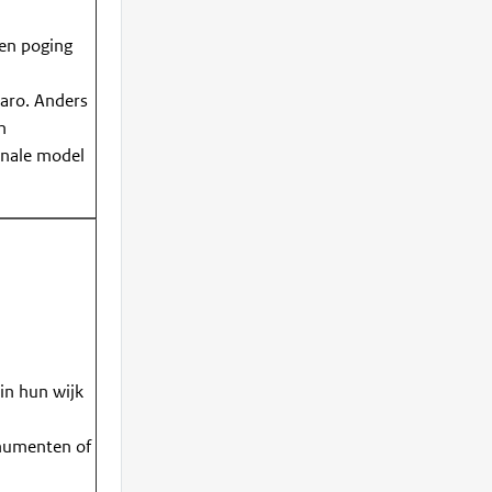
een poging
aro. Anders
n
nale model
n
in hun wijk
onumenten of