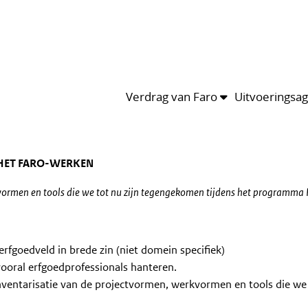
Tijdlijn
van het thema
Leden
Kalender
van het thema
nventarisatie. Heb je aanvullingen?
Verdrag van Faro
Uitvoeringsa
HET FARO-WERKEN
vormen en tools die we tot nu zijn tegengekomen tijdens het programma 
 erfgoedveld in brede zin (niet domein specifiek)
ooral erfgoedprofessionals hanteren.
inventarisatie van de projectvormen, werkvormen en tools die we 