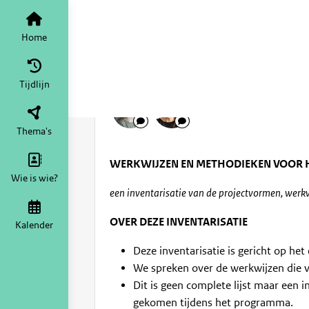
Werkwijzen en wegwijzen
Home
1. Reageer op de i
Home
apr 2022
6
2838
Tijdlijn
Thema's
WERKWIJZEN EN METHODIEKEN VOOR 
Wie is wie?
een inventarisatie van de projectvormen, werk
OVER DEZE INVENTARISATIE
Kalender
Deze inventarisatie is gericht op het
We spreken over de werkwijzen die v
Dit is geen complete lijst maar een 
gekomen tijdens het programma.