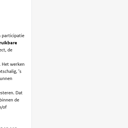
 participatie
ruikbare
ect, de
. Het werken
tschalig, ’s
 kunnen
steren. Dat
 binnen de
n/of
n