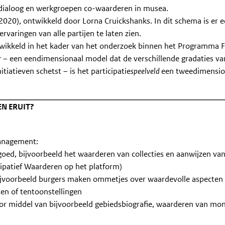
 dialoog en werkgroepen co-waarderen in musea.
2020), ontwikkeld door Lorna Cruickshanks. In dit schema is er 
varingen van alle partijen te laten zien.
wikkeld in het kader van het onderzoek binnen het Programma F
r
– een eendimensionaal model dat de verschillende gradaties va
nitiatieven schetst – is het participatie
speelveld
een tweedimensio
EN ERUIT?
management:
goed, bijvoorbeeld het waarderen van collecties en aanwijzen va
ipatief Waarderen op het platform)
ijvoorbeeld burgers maken ommetjes over waardevolle aspecten 
en of tentoonstellingen
oor middel van bijvoorbeeld gebiedsbiografie, waarderen van m