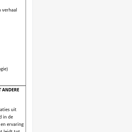
n verhaal
gie)
 ANDERE
ties uit
d in de
 en ervaring
 leidt tot