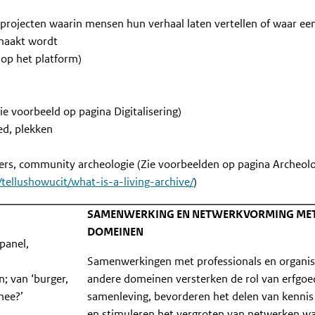
 projecten waarin mensen hun verhaal laten vertellen of waar ee
maakt wordt
 op het platform)
e voorbeeld op pagina Digitalisering)
d, plekken
rs, community archeologie (Zie voorbeelden op pagina Archeolo
/tellushowucit/what-is-a-living-archive/
)
SAMENWERKING EN NETWERKVORMING MET
DOMEINEN
panel,
Samenwerkingen met professionals en organisa
; van ‘burger,
andere domeinen versterken de rol van erfgoe
mee?’
samenleving, bevorderen het delen van kennis
en stimuleren het vergroten van netwerken wat