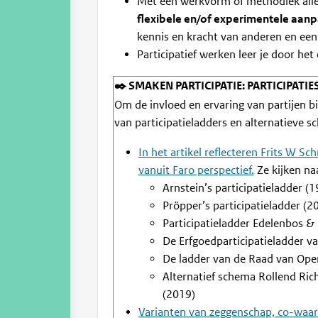
Met een werkvorm of methodiek allee
flexibele en/of experimentele aan
kennis en kracht van anderen en een
Participatief werken leer je door he
✒️ SMAKEN PARTICIPATIE: PARTICIPATI
Om de invloed en ervaring van partijen b
van participatieladders en alternatieve s
In het artikel reflecteren Frits W S
vanuit Faro perspectief.
Ze kijken na
Arnstein’s participatieladder (
Pröpper’s participatieladder (2
Participatieladder Edelenbos 
De Erfgoedparticipatieladder 
De ladder van de Raad van Ope
Alternatief schema Rollend Ric
(2019)
Varianten van zeggenschap, co-waa