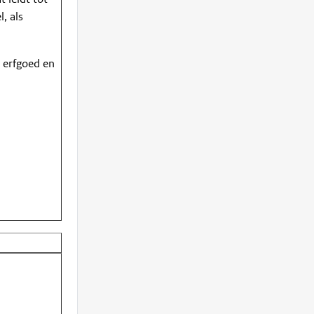
, als
n erfgoed en