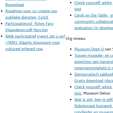
Check
yourself
:
white
Bouwplaat
test
Roadmap
voor co-creatie van
Cards on the Table - 
publieke diensten,
CoSIE
community collaborat
Participatietool_fiches Faro
evaluation (in develo
Vlaanderen.pdf (faro.be)
Welk participatief traject zet u op?
Org niveau:
| FARO. Vlaams steunpunt voor
cultureel erfgoed vzw
Museum Open U
van 
Tussen museale- en 
expertise: een handre
meerstemmigheid in
Democratisch zakboek
Gratis download (docp
Check
yourself
:
white
test
, Museum Detox
Wat je ziet, ben je zelf
Dekoloniaal huiswerk
rondleider en museu