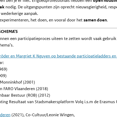
n ben je er niet. Erfgoedprofessionals hebben een
open houdin
pak
nodig. De uitgangspunten zijn oprecht nieuwsgierigheid, resp
 wederkerige aanpak.
t experimenteren, het doen, en vooral door het
samen doen
.
ESCHEMA’S
innen een participatieproces uiteen te zetten wordt vaak gebrui
chema’s.
chröder en Margriet K Nguyen op bestaande participatieladders e
ar:
1969)
009)
& Monninkhof (2001)
van FARO Vlaanderen (2018)
nbaar Bestuur (ROB) (2012)
hting Resultaat van Stadsmakersplatform Volq i.s.m de Erasmus U
rderen
(2021), Co-Cultuur/Leonie Wingen,