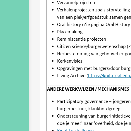
Verzamelprojecten
Verhalenprojecten zoals storytelling
van een plek/erfgoedstuk samen ge
Oral history (Zie pagina Oral History
Placemaking
Reminiscentie projecten
Citizen science/burgerwetenschap (Zi
Herbestemming van gebouwd erfgoe
Kerkenvisies
Opgravingen met burgers/door burge
Living Archive (
https://knit.ucsd.edu
ANDERE WERKWIJZEN / MECHANISMES
Participatory governance – jongeren
burgerbestuur, klankbordgroep
Ondersteuning van burgerinitiatieven
doe je mee?’ naar ‘overheid, doe je 
Right to challenge