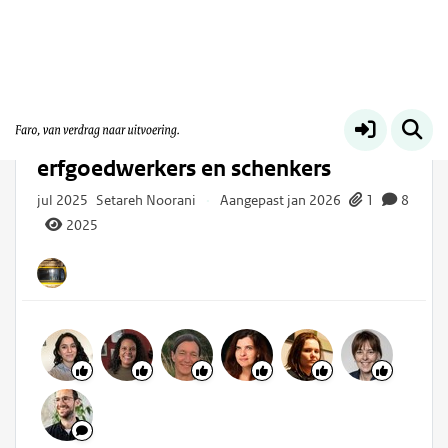
Prikbord 2025
Meer
Hands-on archiefworkshops voor
erfgoedwerkers en schenkers
jul 2025
Setareh Noorani
·
Aangepast jan 2026
1
8
2025