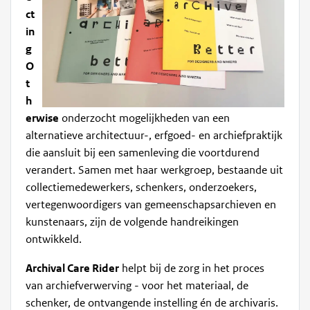
ct
in
g
O
t
h
erwise
onderzocht mogelijkheden van een
alternatieve architectuur-, erfgoed- en archiefpraktijk
die aansluit bij een samenleving die voortdurend
verandert. Samen met haar werkgroep, bestaande uit
collectiemedewerkers, schenkers, onderzoekers,
vertegenwoordigers van gemeenschapsarchieven en
kunstenaars, zijn de volgende handreikingen
ontwikkeld.
Archival Care Rider
helpt bij de zorg in het proces
van archiefverwerving - voor het materiaal, de
schenker, de ontvangende instelling én de archivaris.