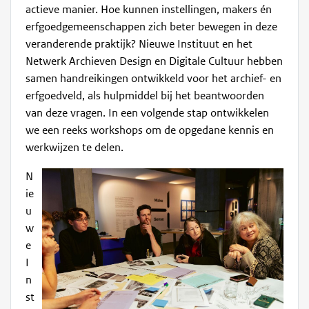
actieve manier. Hoe kunnen instellingen, makers én
erfgoedgemeenschappen zich beter bewegen in deze
veranderende praktijk? Nieuwe Instituut en het
Netwerk Archieven Design en Digitale Cultuur hebben
samen handreikingen ontwikkeld voor het archief- en
erfgoedveld, als hulpmiddel bij het beantwoorden
van deze vragen. In een volgende stap ontwikkelen
we een reeks workshops om de opgedane kennis en
werkwijzen te delen.
N
ie
u
w
e
I
n
st