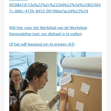
6f208e7d153a%22%2c%22Oid%22%3a%22802364
7c-066c-473b-8453-091966a7ac2d%22%7d
Klik hier voor het Werkblad van de Workshop
Kennisdeling (ppt: om digitaal in te vullen)
Of het pdf-bestand om te printen (A3)