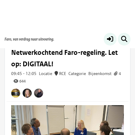
Voor iedereen
Meer
Di 17 jun
2025
09:45 -
12:05
Netwerkochtend Faro-regeling. Let
op: DIGITAAL!
09:45
-
12:05
Locatie
RCE
Categorie
Bijeenkomst
4
644