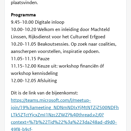
plaatsvinden.
Programma
9.45-10.00 Digitale inloop
10.00-10.20 Welkom en inleiding door Machteld
Linssen, Rijksdienst voor het Cultureel Erfgoed
10.20-11.05 Beakoutsessies. Op zoek naar coalities,
aanscherpen voorstellen, inspiratie opdoen.
11.05-11.15 Pauze
11.15-12.00 Keuze uit: workshop financiën óf
workshop kennisdeling
12.00-12.05 Afsluiting
Dit is de link van de bijeenkomst:
https://teams.microsoft.com/l/meetup-
join/19%3ameeting_NDNmNDIxYjMtNTZjZS00NDFh
LTk5ZTctYjcxZmI1Nzc2ZWZj%40thread.v2/0?
context=%7b%22Tid%22%3a%223da248ad-d9d0-
49f8-b9cf-