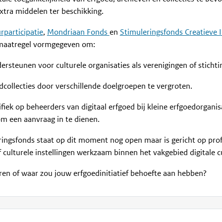
tra middelen ter beschikking.
rparticipatie
,
Mondriaan Fonds
en
Stimuleringsfonds Creatieve I
smaatregel vormgegeven om:
dersteunen voor culturele organisaties als verenigingen of stichti
edcollecties door verschillende doelgroepen te vergroten.
fiek op beheerders van digitaal erfgoed bij kleine erfgoedorganis
m een aanvraag in te dienen.
ringsfonds staat op dit moment nog open maar is gericht op prof
ulturele instellingen werkzaam binnen het vakgebied digitale cu
en of waar zou jouw erfgoedinitiatief behoefte aan hebben?