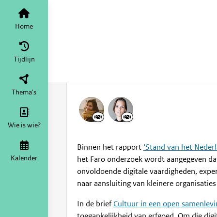
Digitaal erfgoed
Home
Tijdlijn
va
Ondersteuning van
Home
mei 2022
Jim Hendriks
·
Aa
Tijdlijn
Thema's
Wie is wie?
Binnen het rapport
‘Stand van het Nederl
Kalender
het Faro onderzoek wordt aangegeven dat kl
onvoldoende digitale vaardigheden, exper
naar aansluiting van kleinere organisatie
In de brief
Cultuur in een open samenlevi
toegankelijkheid van erfgoed. Om die digit