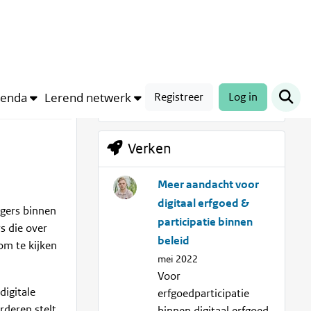
Trefwoorden
ambities
erfgoedparticipatie
digitale
genda
Lerend netwerk
Registreer
Log in
Verken
Meer aandacht voor
digitaal erfgoed &
igers binnen
participatie binnen
s die over
beleid
om te kijken
mei 2022
Voor
igitale
erfgoedparticipatie
rderen stelt