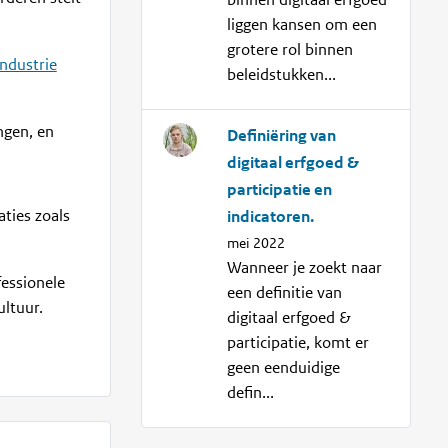
binnen digitaal erfgoed
liggen kansen om een
grotere rol binnen
ndustrie
beleidstukken...
ngen, en
Definiëring van
digitaal erfgoed &
participatie en
aties zoals
indicatoren.
mei 2022
Wanneer je zoekt naar
essionele
een definitie van
ltuur.
digitaal erfgoed &
participatie, komt er
geen eenduidige
defin...