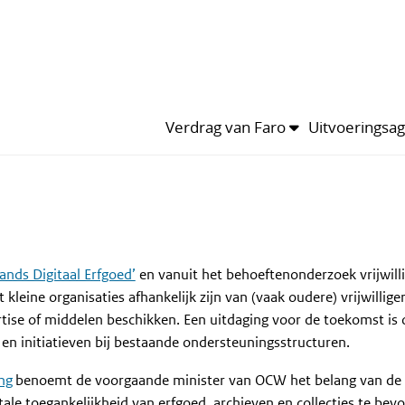
n het thema
Leden
Kalender
van het thema
 digitaal erfgoed & participatie bevorderen
ngepast mei 2022
770
Verdrag van Faro
Uitvoeringsa
ands Digitaal Erfgoed’
en vanuit het behoeftenonderzoek vrijwill
eine organisaties afhankelijk zijn van (vaak oudere) vrijwilliger
tise of middelen beschikken. Een uitdaging voor de toekomst is 
s en initiatieven bij bestaande ondersteuningsstructuren.
ng
benoemt de voorgaande minister van OCW het belang van de d
ale toegankelijkheid van erfgoed, archieven en collecties te bevo