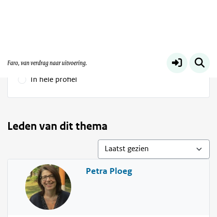
Faro | Omgevingswet
Meer
Vind leden
Selection
Op naam
Op expertise
In hele profiel
Leden van dit thema
Petra Ploeg