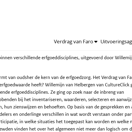
jdlijn
van het thema
Leden
Kalender
van het thema
ipatief Waarderen. C.W.M. van Helbergen
Aangepast mei 2022
1
2674
1
Verdrag van Faro
Uitvoeringsa
innen verschillende erfgoeddisciplines, uitgevoerd door Willemi
rmt van oudsher de kern van de erfgoedzorg. Het Verdrag van Fa
 erfgoedwaarde heeft? Willemijn van Helbergen van CultureClick 
lende erfgoeddisciplines. Ze ging op zoek naar de inbreng van
benden bij het inventariseren, waarderen, selecteren en aanwij
en, hun zienswijzen en behoeften. Op basis van de gesprekken en
lers en onderlinge verschillen in wat wordt verstaan onder part
icipatie, in welke situaties het toegepast kan worden en welke
viewden vinden het over het algemeen niet meer dan logisch om 