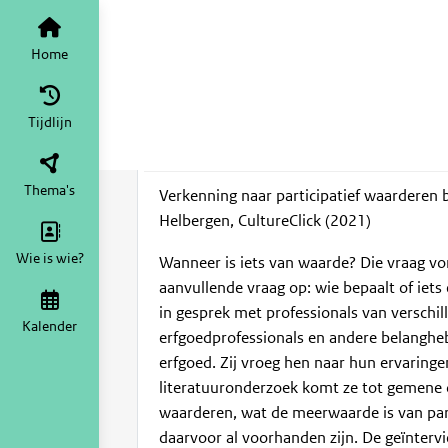
Waarderen van erfgoed
Home
Ti
Verkenning Partic
Home
(2021)
Tijdlijn
apr 2022
Machteld Linssen
·
Thema's
Verkenning naar participatief waarderen b
Helbergen, CultureClick (2021)
Wie is wie?
Wanneer is iets van waarde? Die vraag vo
aanvullende vraag op: wie bepaalt of iets
in gesprek met professionals van verschil
Kalender
erfgoedprofessionals en andere belangheb
erfgoed. Zij vroeg hen naar hun ervaring
literatuuronderzoek komt ze tot gemene de
waarderen, wat de meerwaarde is van part
daarvoor al voorhanden zijn. De geïnter