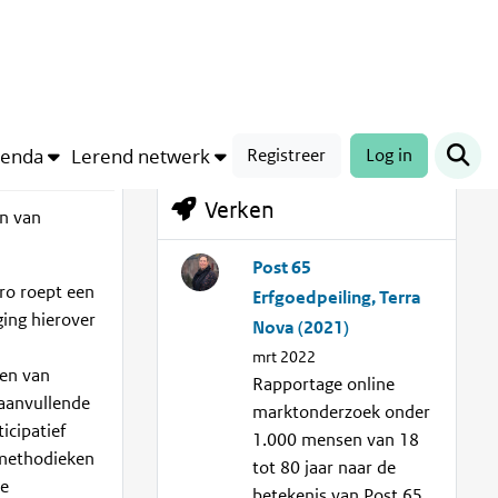
Trefwoorden
documenten
genda
Lerend netwerk
Registreer
Log in
Verken
jn van
Post 65
ro roept een
Erfgoedpeiling, Terra
ging hierover
Nova (2021)
mrt 2022
zen van
Rapportage online
 aanvullende
marktonderzoek onder
icipatief
1.000 mensen van 18
 methodieken
tot 80 jaar naar de
de
betekenis van Post 65