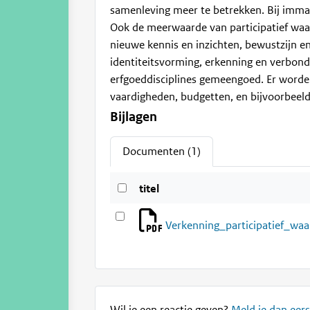
samenleving meer te betrekken. Bij immat
Ook de meerwaarde van participatief waa
nieuwe kennis en inzichten, bewustzijn e
identiteitsvorming, erkenning en verbonde
erfgoeddisciplines gemeengoed. Er worden
vaardigheden, budgetten, en bijvoorbeeld
Bijlagen
Documenten (1)
titel
Verkenning_participatief_wa
Wil je een reactie geven?
Meld je dan eers