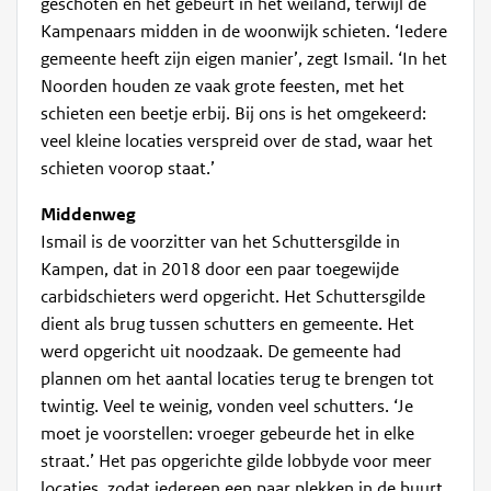
geschoten en het gebeurt in het weiland, terwijl de
Kampenaars midden in de woonwijk schieten. ‘Iedere
gemeente heeft zijn eigen manier’, zegt Ismail. ‘In het
Noorden houden ze vaak grote feesten, met het
schieten een beetje erbij. Bij ons is het omgekeerd:
veel kleine locaties verspreid over de stad, waar het
schieten voorop staat.’
Middenweg
Ismail is de voorzitter van het Schuttersgilde in
Kampen, dat in 2018 door een paar toegewijde
carbidschieters werd opgericht. Het Schuttersgilde
dient als brug tussen schutters en gemeente. Het
werd opgericht uit noodzaak. De gemeente had
plannen om het aantal locaties terug te brengen tot
twintig. Veel te weinig, vonden veel schutters. ‘Je
moet je voorstellen: vroeger gebeurde het in elke
straat.’ Het pas opgerichte gilde lobbyde voor meer
locaties, zodat iedereen een paar plekken in de buurt