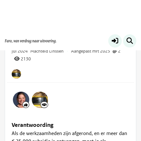
Regeling Uitvoeringsagenda Far
Meer
Format verantwoording
jul 2024
Machteld Linssen
·
Aangepast mrt 2025
2
2130
Verantwoording
Als de werkzaamheden zijn afgerond, en er meer dan