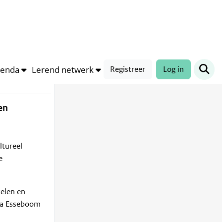
j
genda
Lerend netwerk
Registreer
Log in
en
ltureel
e
telen en
ara Esseboom