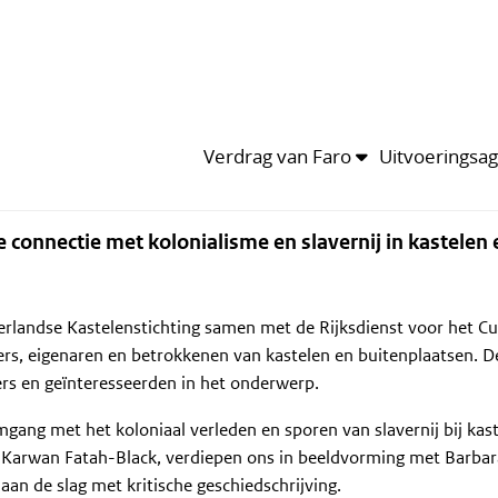
ma
Leden
Kalender
van het thema
r de connectie met kolonialisme en slaverni
n buitenplaatsen
ie
Overig
599
Verdrag van Faro
Uitvoeringsa
 connectie met kolonialisme en slavernij in kastelen 
rlandse Kastelenstichting samen met de Rijksdienst voor het Cu
s, eigenaren en betrokkenen van kastelen en buitenplaatsen. D
rs en geïnteresseerden in het onderwerp.
gang met het koloniaal verleden en sporen van slavernij bij kas
n Karwan Fatah-Black, verdiepen ons in beeldvorming met Barb
n de slag met kritische geschiedschrijving.