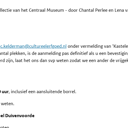
ollectie van het Centraal Museum - door Chantal Perlee en Lena v
a
c.kelderman@cultureelerfgoed.nl
onder vermelding van ‘Kastel
tal plekken, is de aanmelding pas definitief als u een bevestigi
d zijn, laat het ons dan svp weten zodat we een ander de vrijg
0 uur
, inclusief een aansluitende borrel.
 weten.
el Duivenvoorde
oten.