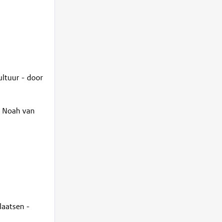
ultuur - door
n Noah van
laatsen -