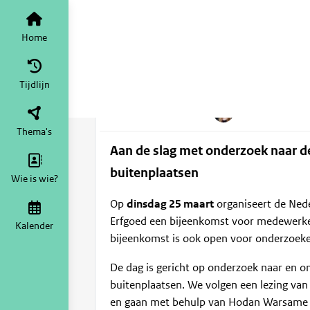
Voor iedereen
Tijdlijn
van het the
Onderzoek naa
Home
Di 25 mrt 2025
10:00 - 16:30
in kastelen e
Tijdlijn
10:00
-
16:30
Categor
Thema's
Aan de slag met onderzoek naar de
buitenplaatsen
Wie is wie?
Op
dinsdag 25 maart
organiseert de Nede
Erfgoed een bijeenkomst voor medewerker
Kalender
bijeenkomst is ook open voor onderzoeke
De dag is gericht op onderzoek naar en om
buitenplaatsen. We volgen een lezing va
en gaan met behulp van Hodan Warsame aa