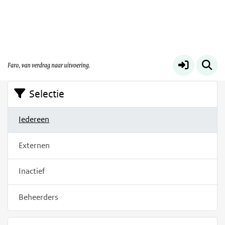
Filters
Op deze pagina vindt u een overzicht van de mensen
die zich op dit platform geregistreerd hebben.
Selectie
Iedereen
Externen
Inactief
Beheerders