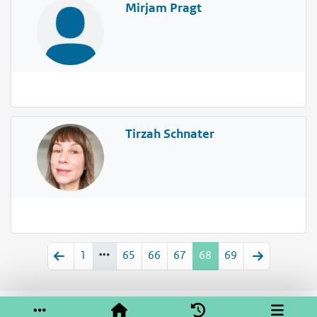
Mirjam Pragt
Tirzah Schnater
1
65
66
67
68
69
Service & help
Sneltoetsen