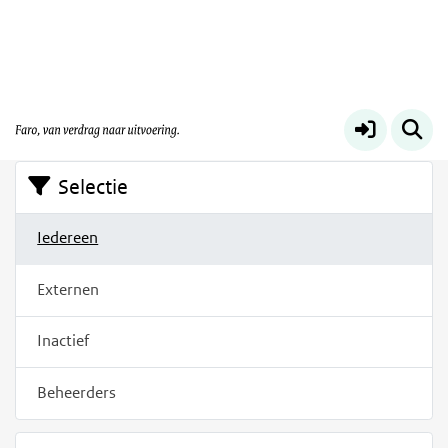
Filters
Op deze pagina vindt u een overzicht van de mensen
die zich op dit platform geregistreerd hebben.
Selectie
Iedereen
Externen
Inactief
Beheerders