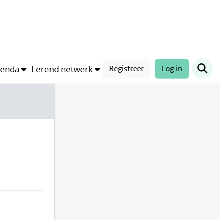
Compleetheid profiel
33%
genda
Lerend netwerk
Registreer
Log in