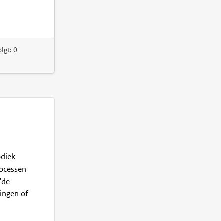
lgt: 0
odiek
rocessen
'de
lingen of