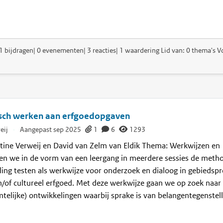
1 bijdragen| 0 evenementen| 3 reacties| 1 waardering Lid van: 0 thema's Vo
sch werken aan erfgoedopgaven
eij
·
Aangepast sep 2025
1
6
1293
rtine Verweij en David van Zelm van Eldik Thema: Werkwijzen en
en we in de vorm van een leergang in meerdere sessies de meth
ling testen als werkwijze voor onderzoek en dialoog in gebiedsp
of cultureel erfgoed. Met deze werkwijze gaan we op zoek naar 
mtelijke) ontwikkelingen waarbij sprake is van belangentegenstel