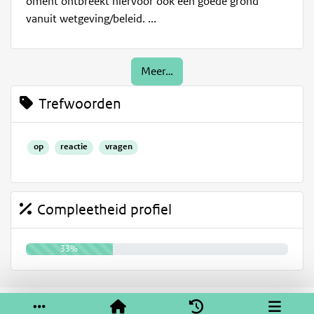
oment ontbreekt hiervoor ook een goede grond
vanuit wetgeving/beleid. ...
Meer…
Trefwoorden
op
reactie
vragen
Compleetheid profiel
33%
Service & help
Sneltoetsen