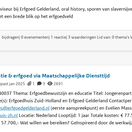
viseur bij Erfgoed Gelderland, oral history, sporen van slavernij
et een brede blik op het erfgoedveld
1 bijdragen| 0 evenementen| 1 reactie| 3 waarderingen Lid van: 0 thema's V
tie & erfgoed via Maatschappelijke Diensttijd
past jan 2025
1
3
2691
0037 Thema: Erfgoedbewustzijn en educatie Titel: Jongerenparti
e(s): Erfgoedhuis Zuid-Holland en Erfgoed Gelderland Contactpe
es@erfgoedgelderland.nl
(eerste aanspreekpunt) en Evelien Mass
is-zh.nl
Locatie: Nederland Looptijd: 1 jaar Totale kosten: € 77.
 57.700,- Wat willen we bereiken? Geïnspireerd door de werkwijz