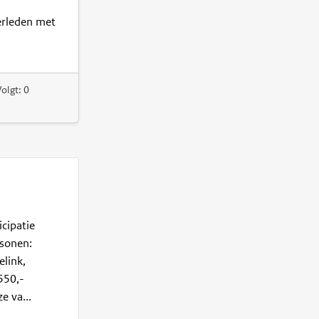
verleden met
olgt: 0
cipatie
rsonen:
elink,
550,-
e va...