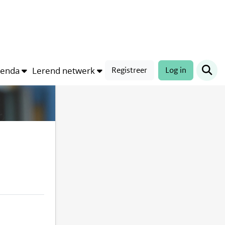
Compleetheid profiel
100%
genda
Lerend netwerk
Registreer
Log in