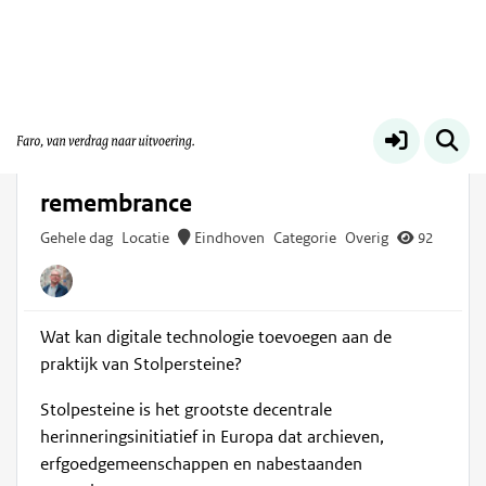
Digitaal erfgoed
Meer
Vr 19 jun
Stolpersteine in the digital age:
innovation in Holocaust
remembrance
Gehele dag
Locatie
Eindhoven
Categorie
Overig
92
Wat kan digitale technologie toevoegen aan de
praktijk van Stolpersteine?
Stolpesteine is het grootste decentrale
herinneringsinitiatief in Europa dat archieven,
erfgoedgemeenschappen en nabestaanden