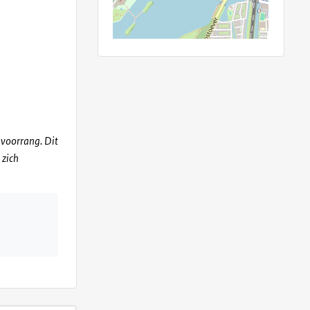
+
−
⇧
©
OpenStreetMap
contributors.
»
voorrang. Dit
 zich