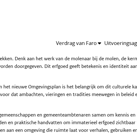
ma
Leden
Kalender
van het thema
nschappen aan zet in de Omgevingswet
Van Eesterenmuseum, Amsterdam
Categorie
Bijeenkomst
224
Verdrag van Faro
Uitvoeringsa
plekken. Denk aan het werk van de molenaar bij de molen, de ker
 worden doorgegeven. Dit erfgoed geeft betekenis en identiteit aa
het nieuwe Omgevingsplan is het belangrijk om dit culturele kap
rvoor dat ambachten, vieringen en tradities meewegen in beleid 
dgemeenschappen en gemeenteambtenaren samen om kennis en 
lden en praktische handvatten om immaterieel erfgoed zichtbaar
aan een omgeving die ruimte laat voor verhalen, gebruiken en 