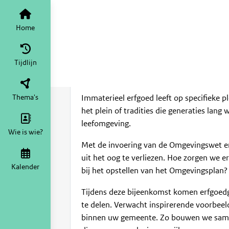
Voor iedereen
Tijdlijn
van het the
Erfgoedgemee
Home
Vr 14 nov 2025
12:45 - 17:15
12:45
-
17:15
Locatie
Tijdlijn
Thema's
Immaterieel erfgoed leeft op specifieke 
het plein of tradities die generaties lang
leefomgeving.
Wie is wie?
Met de invoering van de Omgevingswet en 
uit het oog te verliezen. Hoe zorgen we e
Kalender
bij het opstellen van het Omgevingsplan?
Tijdens deze bijeenkomst komen erfgoe
te delen. Verwacht inspirerende voorbee
binnen uw gemeente. Zo bouwen we samen 