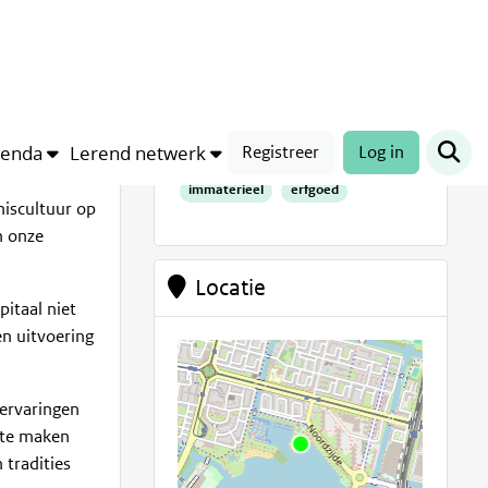
Trefwoorden
omgevingswet
omgevingsplan
erfgoedgemeenschap
genda
Lerend netwerk
Registreer
Log in
molenbiotoop
kien
immaterieel
erfgoed
miscultuur op
n onze
Locatie
itaal niet
en uitvoering
ervaringen
 te maken
tradities