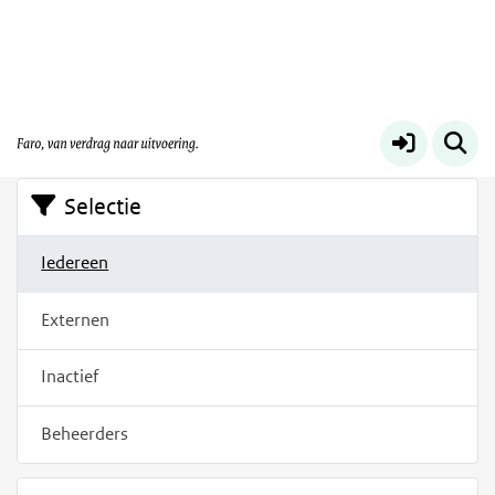
Filters
Op deze pagina vindt u een overzicht van de mensen
die zich op dit platform geregistreerd hebben.
Selectie
Iedereen
Externen
Inactief
Beheerders