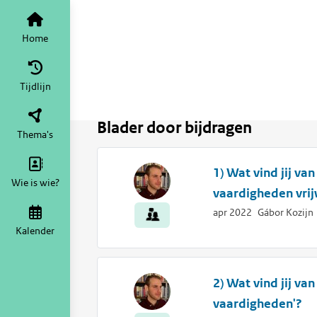
Vind in mijn bijdragen
Home
Tijdlijn
Blader door bijdragen
Thema's
1) Wat vind jij v
Wie is wie?
vaardigheden vrijw
apr 2022
Gábor Kozijn
Kalender
2) Wat vind jij va
vaardigheden'?