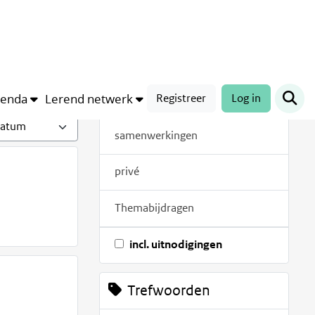
Bijdragen
alles
genda
Lerend netwerk
Registreer
Log in
met document
samenwerkingen
privé
Themabijdragen
incl. uitnodigingen
Trefwoorden