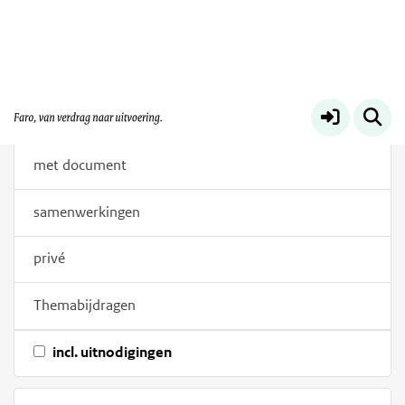
Filters
trefwoorden
Bijdragen
alles
met document
samenwerkingen
privé
Themabijdragen
incl. uitnodigingen