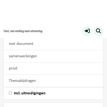
Filters
trefwoorden
Bijdragen
alles
met document
samenwerkingen
privé
Themabijdragen
incl. uitnodigingen