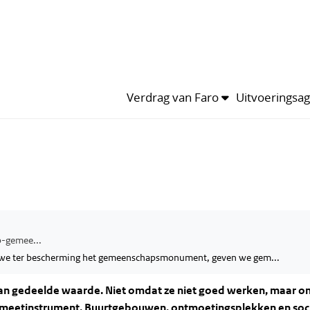
Tijdlijn
van het thema
Leden
Kalender
van het thema
n nieuwe wet: Wet op gemeenschapsplekken
nschapsmonument)
129
Verdrag van Faro
Uitvoeringsa
-gemee...
e ter bescherming het gemeenschapsmonument, geven we gem...
van gedeelde waarde. Niet omdat ze niet goed werken, maar o
 meetinstrument.
Buurtgebouwen, ontmoetingsplekken en soc