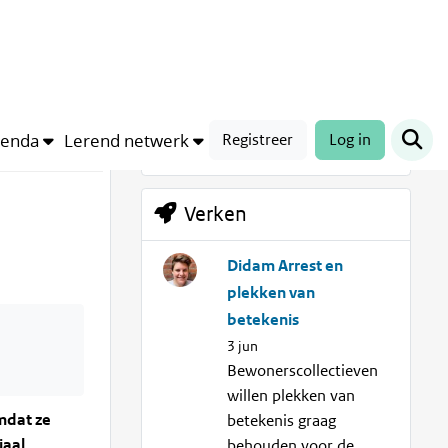
Trefwoorden
Gemeenschapsmonument
Right
to
Bid
Vastgoed
genda
Lerend netwerk
Registreer
Log in
Verken
Didam Arrest en
plekken van
betekenis
3 jun
Bewonerscollectieven
willen plekken van
mdat ze
betekenis graag
iaal
behouden voor de