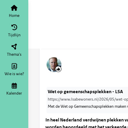
Democratische Vernieuwing
Home
Pleidooi voor ee
Home
(inclusief gemee
Tijdlijn
3 jun
Kristel Jeuring
Thema's
Wie is wie?
Wet op gemeenschapsplekken - LSA
Kalender
https://www.lsabewoners.nl/2026/05/wet-op
Met de Wet op Gemeenschapsplekken maken w
In heel Nederland verdwijnen plekken 
worden beoordeeld met het verkeerde