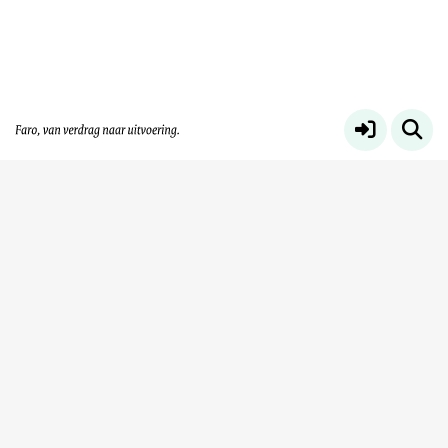
Verdrag van Faro: Van woorden naar
Meer
daden
Service & help
Sneltoetsen