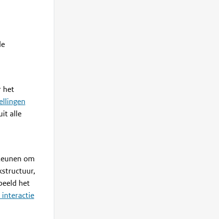
de
r het
ellingen
it alle
steunen om
kstructuur,
beeld het
 interactie