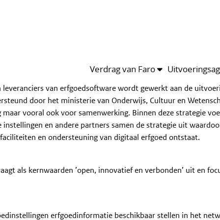
van het thema
Leden
Kalender
van het thema
talisering
Verdrag van Faro
Uitvoeringsa
d door organisaties op het gebied van erfgoed, cultuur, onderw
 leveranciers van erfgoedsoftware wordt gewerkt aan de uitvoer
ersteund door het ministerie van Onderwijs, Cultuur en Wetensch
ing maar vooral ook voor samenwerking. Binnen deze strategie vo
 instellingen en andere partners samen de strategie uit waardoo
faciliteiten en ondersteuning van digitaal erfgoed ontstaat.
aagt als kernwaarden ’open, innovatief en verbonden’ uit en focu
edinstellingen erfgoedinformatie beschikbaar stellen in het net