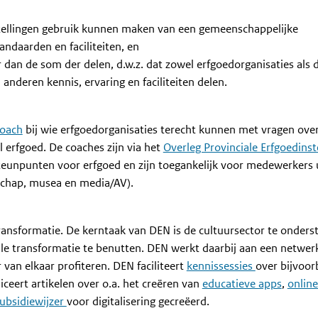
tellingen gebruik kunnen maken van een gemeenschappelijke
tandaarden en faciliteiten, en
 dan de som der delen, d.w.z. dat zowel erfgoedorganisaties als 
 anderen kennis, ervaring en faciliteiten delen.
coach
bij wie erfgoedorganisaties terecht kunnen met vragen ove
 erfgoed. De coaches zijn via het
Overleg Provinciale Erfgoedinst
steunpunten voor erfgoed en zijn toegankelijk voor medewerkers u
schap, musea en media/AV).
 transformatie. De kerntaak van DEN is de cultuursector te onder
le transformatie te benutten. DEN werkt daarbij aan een netwer
van elkaar profiteren. DEN faciliteert
kennissessies
over bijvoor
liceert artikelen over o.a. het creëren van
educatieve apps
,
online
ubsidiewijzer
voor digitalisering gecreëerd.