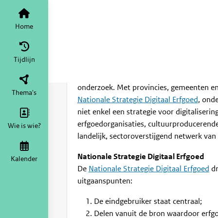
Meerstemmigheid
Home
Tijdlijn
Ondersteuning digi
Home
jun 2022
2441
Tijdlijn
Netwerk Digitaal Erfgoed
Het
Netwerk Digitaal Erfgoed
wordt gevorm
onderzoek. Met provincies, gemeenten en
Thema's
Nationale Strategie Digitaal Erfgoed
, ond
niet enkel een strategie voor digitaliser
erfgoedorganisaties, cultuurproducerende
Wie is wie?
landelijk, sectoroverstijgend netwerk van 
Nationale Strategie Digitaal Erfgoed
Kalender
De
Nationale Strategie Digitaal Erfgoed
dr
uitgaanspunten:
De eindgebruiker staat centraal;
Delen vanuit de bron waardoor erfgo