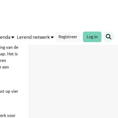
genda
Lerend netwerk
Registreer
Log in
ijs en
ing van de
ap. Het is
eren
r een
st op vier
werk voor