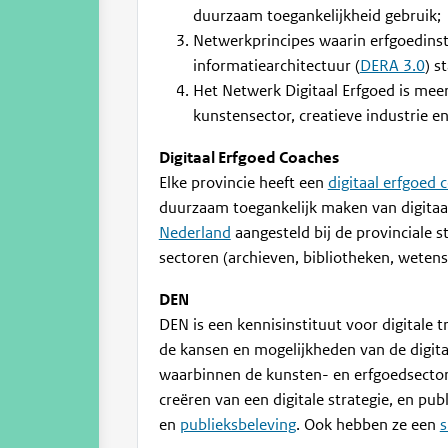
duurzaam toegankelijkheid gebruik;
Netwerkprincipes waarin erfgoedins
informatiearchitectuur (
DERA 3.0
) s
Het Netwerk Digitaal Erfgoed is meer
kunstensector, creatieve industrie en
Digitaal Erfgoed Coaches
Elke provincie heeft een
digitaal erfgoed 
duurzaam toegankelijk maken van digitaal
Nederland
aangesteld bij de provinciale 
sectoren (archieven, bibliotheken, weten
DEN
DEN is een kennisinstituut voor digitale
de kansen en mogelijkheden van de digita
waarbinnen de kunsten- en erfgoedsector 
creëren van een digitale strategie, en pub
en
publieksbeleving
. Ook hebben ze een
s