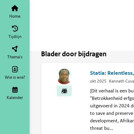
Vind in mijn bijdragen
Home
Tijdlijn
Blader door bijdragen
Thema's
Statia: Relentles
Wie is wie?
okt 2025
Kenneth Cuva
[Dit verhaal is een b
Kalender
"Betrokkenheid erfgo
uitgevoerd in 2024 d
to save and preserve
development, Afrikan
threat bu...