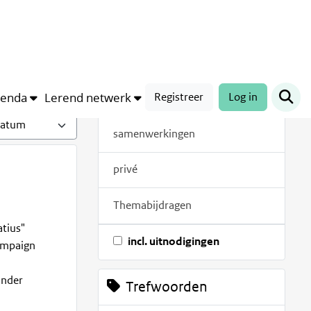
Bijdragen
alles
genda
Lerend netwerk
Registreer
Log in
met document
samenwerkingen
privé
Themabijdragen
atius"
incl. uitnodigingen
campaign
under
Trefwoorden