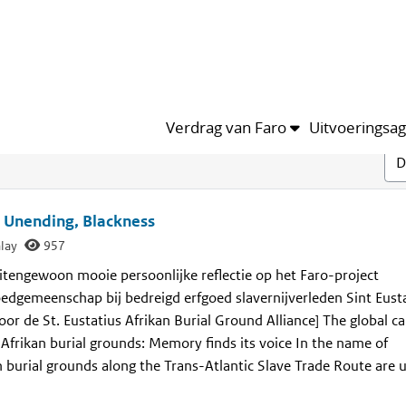
Verdrag van Faro
Uitvoeringsa
s, Unending, Blackness
lay
957
uitengewoon mooie persoonlijke reflectie op het Faro-project
edgemeenschap bij bedreigd erfgoed slavernijverleden Sint Eust
oor de St. Eustatius Afrikan Burial Ground Alliance] The global 
 Afrikan burial grounds: Memory finds its voice In the name of
 burial grounds along the Trans-Atlantic Slave Trade Route are 