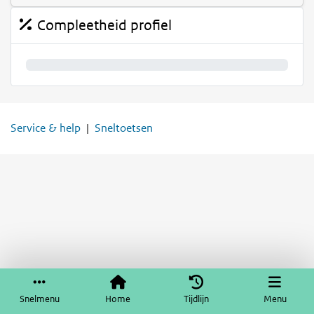
Compleetheid profiel
0%
Service & help
Sneltoetsen
Snelmenu
Home
Tijdlijn
Menu