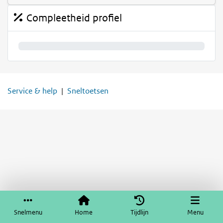
Compleetheid profiel
0%
Service & help
Sneltoetsen
Snelmenu
Home
Tijdlijn
Menu