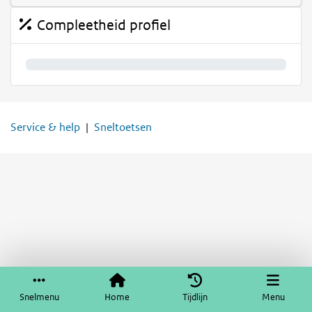
Compleetheid profiel
0%
Service & help
Sneltoetsen
Snelmenu
Home
Tijdlijn
Menu