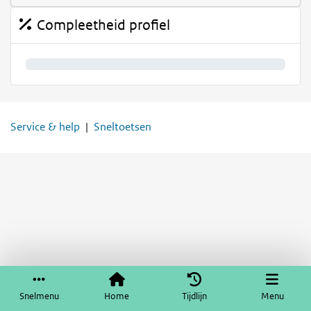
Compleetheid profiel
0%
Service & help
Sneltoetsen
Snelmenu
Home
Tijdlijn
Menu