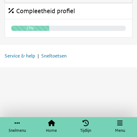
Compleetheid profiel
33%
Service & help
Sneltoetsen
Snelmenu
Home
Tijdlijn
Menu