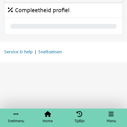
Compleetheid profiel
0%
Service & help
Sneltoetsen
Snelmenu
Home
Tijdlijn
Menu