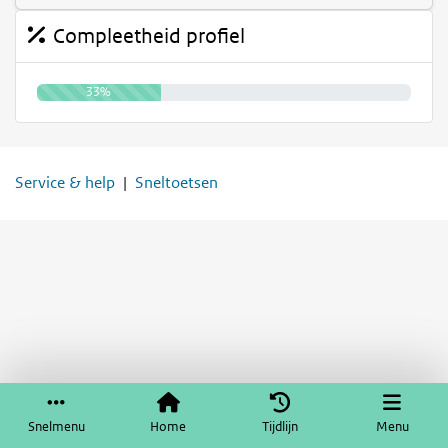
Compleetheid profiel
33%
Service & help
Sneltoetsen
Snelmenu
Home
Tijdlijn
Menu