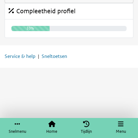
Compleetheid profiel
33%
Service & help
Sneltoetsen
Snelmenu
Home
Tijdlijn
Menu