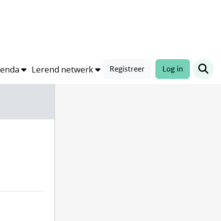
Compleetheid profiel
100%
genda
Lerend netwerk
Registreer
Log in