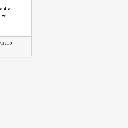
eptfase,
n en
olgt: 0