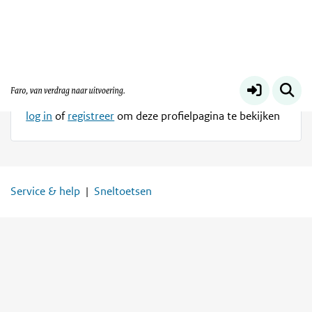
Profiel besloten
Gerjan Brinksma heeft het profiel alleen beschikbaar
gemaakt voor andere leden van Platform Faro
log in
of
registreer
om deze profielpagina te bekijken
Service & help
Sneltoetsen