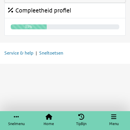
Compleetheid profiel
33%
Service & help
Sneltoetsen
Snelmenu
Home
Tijdlijn
Menu