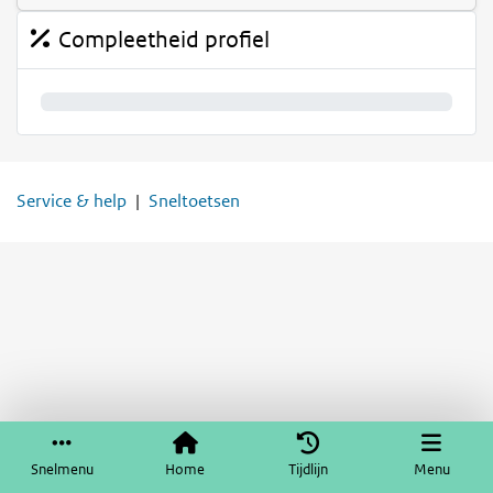
Compleetheid profiel
0%
Service & help
Sneltoetsen
Snelmenu
Home
Tijdlijn
Menu