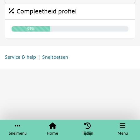
Compleetheid profiel
33%
Service & help
Sneltoetsen
Snelmenu
Home
Tijdlijn
Menu