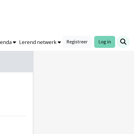
Compleetheid profiel
0%
genda
Lerend netwerk
Registreer
Log in