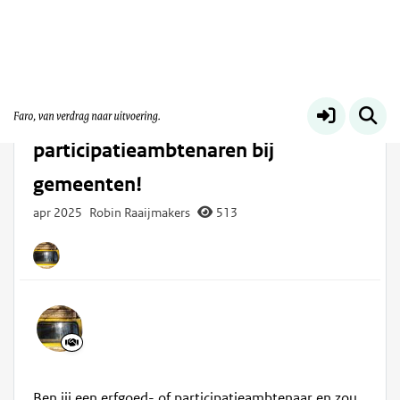
Faro voor gemeenten
Meer
Gezocht: erfgoed- en
participatieambtenaren bij
gemeenten!
apr 2025
Robin Raaijmakers
513
Ben jij een erfgoed- of participatieambtenaar en zou