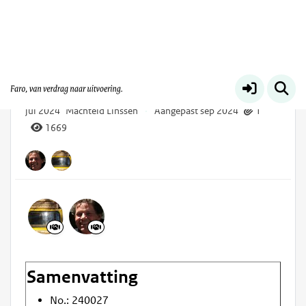
Faro-initiatieven
Meer
Burgerperspectief bij beleidsvorming
jul 2024
Machteld Linssen
·
Aangepast sep 2024
1
1669
Samenvatting
No.: 240027