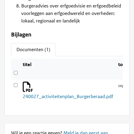
Burgeradvies over erfgoedvisie en erfgoedbeleid
voorleggen aan erfgoedwereld en overheden:
lokaal, regionaal en landelijk
Bijlagen
Documenten (1)
titel
toege
sep 202
240027_activiteitenplan_Burgerberaad.pdf
Wil je een reactie geven?
Meld je dan eerst aan