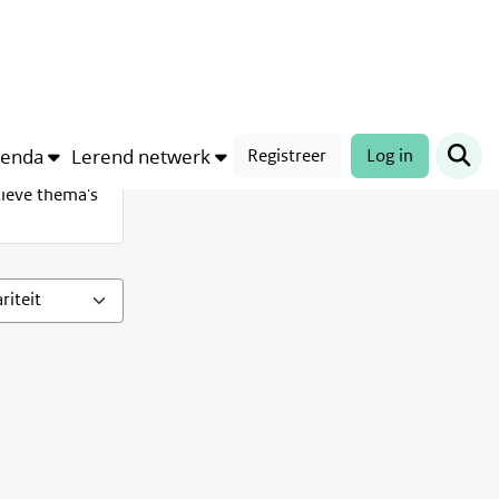
Filter
Alle thema's
genda
Lerend netwerk
Registreer
Log in
tieve thema's