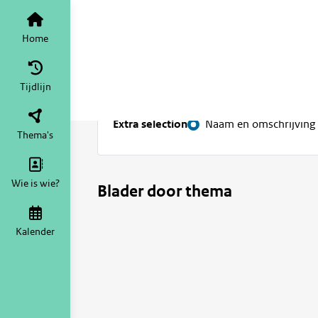
Vind thema's
Home
Tijdlijn
Zoekopties
Extra selection
Naam en omschrijving
Thema's
Wie is wie?
Blader door thema
Kalender