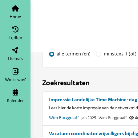
Digitaal erfgoed
Home
Tijdlijn
va
Zoek op inhoud
Home
Tijdlijn
Zoekopties
alle termen (en)
minstens 1 (of)
Thema's
Wie is wie?
Zoekresultaten
Impressie Landelijke Time Machine-da
Kalender
Lees hier de korte impressie van de netwerkmi
Wim Burggraaff
jan 2025
Wim Burggraaff
4
Vacature: coördinator vrijwilligers bij di