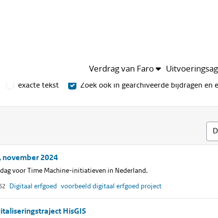
n het thema
Leden
Kalender
van het thema
Verdrag van Faro
Uitvoeringsa
exacte tekst
Zoek ook in gearchiveerde bijdragen en
g, november 2024
ddag voor Time Machine-initiatieven in Nederland.
Digitaal erfgoed
voorbeeld
digitaal
erfgoed
project
62
gitaliseringstraject HisGIS