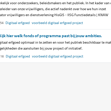
elijk voor onderzoekers, beleidsmakers en het publiek. In het kader van d
leider van onze vrijwilligers, die actief nadenkt over hoe we hun inzet
r vrijwilligers en dienstverlening HisGIS - IISG Functiedetails | KNAW
Digitaal erfgoed
voorbeeld
digitaal
erfgoed
project
54
Kijk hier welk fonds of programma past bij jouw ambities.
taal erfgoed optimaal in te zetten en voor het publiek beschikbaar te m
elijkheden die aansluiten bij jouw project of initiatief.
Digitaal erfgoed
voorbeeld
digitaal
erfgoed
project
516